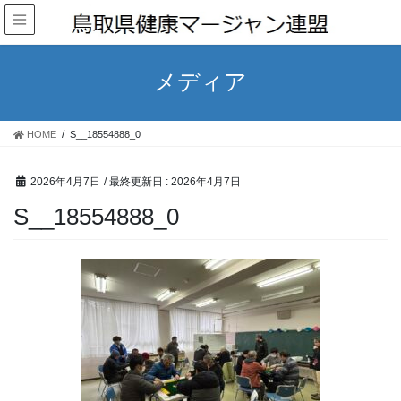
メディア
HOME
S__18554888_0
2026年4月7日
/ 最終更新日 :
2026年4月7日
S__18554888_0